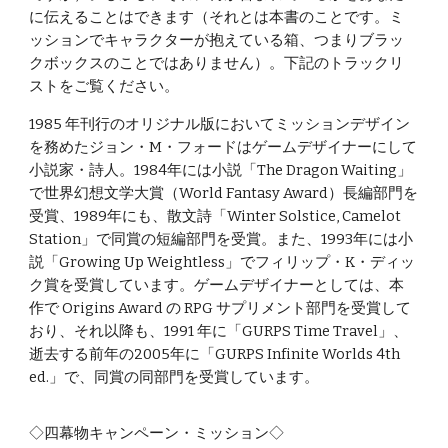
に伝えることはできます（それとは本書のことです。ミ
ッションでキャラクターが抱えている箱、つまりブラッ
クボックスのことではありません）。下記のトラックリ
ストをご覧ください。
1985 年刊行のオリジナル版においてミッションデザイン
を務めたジョン・M・フォードはゲームデザイナーにして
小説家・詩人。1984年には小説「The Dragon Waiting」
で世界幻想文学大賞（World Fantasy Award）長編部門を
受賞、1989年にも、散文詩「Winter Solstice, Camelot
Station」で同賞の短編部門を受賞。また、1993年には小
説「Growing Up Weightless」でフィリップ・K・ディッ
ク賞を受賞しています。ゲームデザイナーとしては、本
作で Origins Award の RPG サプリメント部門を受賞して
おり、それ以降も、1991 年に「GURPS Time Travel」、
逝去する前年の2005年に「GURPS Infinite Worlds 4th
ed.」で、同賞の同部門を受賞しています。
◇四幕物キャンペーン・ミッション◇