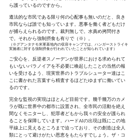
ら護っているのですから。
遵法的な市民である限り何の心配事も無いのだと、良き
市民ならば誰でも知っています。悪事を働く者どもだけ
が捕らえられるのです。裁判無しで。水責め拷問付き
で。それから強制摂食も有りで（※）。
（※グアンタナモ米軍基地内の収容キャンプでは、ハンガーストライキ
実施者に対する強制摂食が行われていたことが知られています）
ご安心を、反逆者スノーデンが世界における求められて
もいないパラノイアを不必要に喚起したことの当然の報
いを受けるよう、現実世界のトラブルシューター達はこ
こに書かれた言葉すら精査するほどたゆまずに働いてい
るのです。
完全な監視の実現はほとんど目前です。幾千幾万のカメ
ラが既に世界中の都市に設置され、全市民の活動を絶え
間なくモニターし、犯罪者どもから我々の安全が護られ
ることを保障しています。ハードAIの出現は既にこの地
平線上に見えるところまで迫っており、その創造は全人
類にとって避けがたい恩恵をもたらすでしょう。ザ・コ