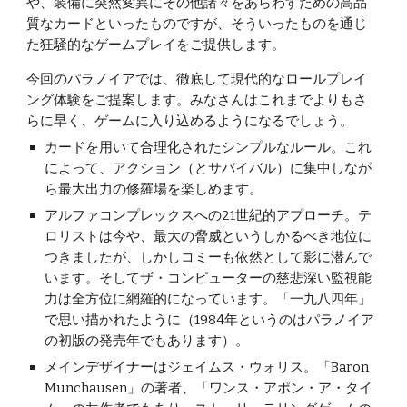
や、装備に突然変異にその他諸々をあらわすための高品
質なカードといったものですが、そういったものを通じ
た狂騒的なゲームプレイをご提供します。
今回のパラノイアでは、徹底して現代的なロールプレイ
ング体験をご提案します。みなさんはこれまでよりもさ
らに早く、ゲームに入り込めるようになるでしょう。
カードを用いて合理化されたシンプルなルール。これ
によって、アクション（とサバイバル）に集中しなが
ら最大出力の修羅場を楽しめます。
アルファコンプレックスへの21世紀的アプローチ。テ
ロリストは今や、最大の脅威というしかるべき地位に
つきましたが、しかしコミーも依然として影に潜んで
います。そしてザ・コンピューターの慈悲深い監視能
力は全方位に網羅的になっています。「一九八四年」
で思い描かれたように（1984年というのはパラノイア
の初版の発売年でもあります）。
メインデザイナーはジェイムス・ウォリス。「Baron
Munchausen」の著者、「ワンス・アポン・ア・タイ