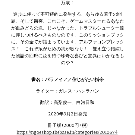
万歳！
進歩に伴って不可避的に発生する、あらゆる若干の問
題。そして衝突。これこそ、ゲームマスターたるあなた
が血みどろの塊、じゃなかった、トラブルシューター達
に押しつけるべきものなのです。このミッションブック
に、その全てが詰まっています。アルファコンプレック
ス！ これぞ汝がための我が歌なり！ 聳え立つ錯綜し
た物語の回廊に汝を待つ珍奇な喜びと驚異はいかなるも
のや？
書名：パラノイア／信じがたい指令
ライター：ガレス・ハンラハン
翻訳：髙梨俊一、白河日和
2020年9月2日発売
冊子版 (2000円+税)
https://ngoeshop.thebase.in/categories/2010674