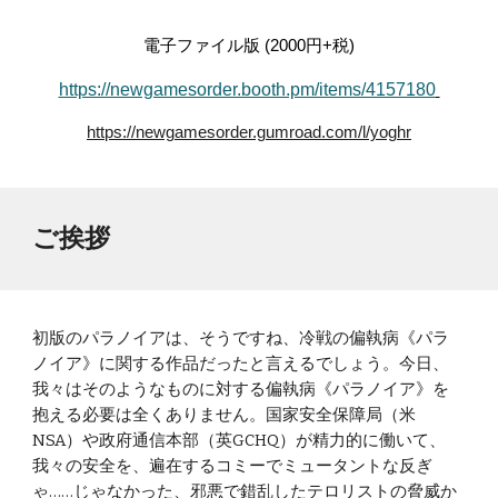
電子ファイル版 (2000円+税)
https://newgamesorder.booth.pm/items/4157180
https://newgamesorder.gumroad.com/l/yoghr
ご挨拶
初版のパラノイアは、そうですね、冷戦の偏執病《パラ
ノイア》に関する作品だったと言えるでしょう。今日、
我々はそのようなものに対する偏執病《パラノイア》を
抱える必要は全くありません。国家安全保障局（米
NSA）や政府通信本部（英GCHQ）が精力的に働いて、
我々の安全を、遍在するコミーでミュータントな反ぎ
ゃ……じゃなかった、邪悪で錯乱したテロリストの脅威か