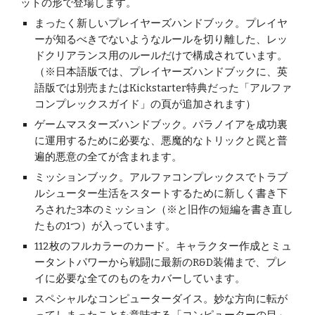
ットの形で登場します。
まったく新しいプレイヤーズハンドブック。プレイヤ
ーが知るべきでないようなルールを切り離した、レッ
ドクリアランス用のルールだけで構成されています。
（※日本語版では、プレイヤーズハンドブックに、英
語版では別売またはKickstarter特典だった「アルファ
コンプレックスガイド」の頁が追加されます）
ゲームマスターズハンドブック。パラノイアを成功裏
に運用するために必要な、悪魔的なトリックと罠と普
遍的悪意の全てが含まれます。
ミッションブック。アルファコンプレックスでトラブ
ルシューター生活をスタートするために新しく書き下
ろされた3本のミッション（※と旧作の短編を書き直し
たもの1つ）が入っています。
112枚のフルカラーのカード。キャラクター作成とミュ
ータントパワーから戦闘に最新のR&D装備まで、プレ
イに必要な全てのものをカバーしています。
スペシャルなコンピューターダイス。妙な方向に転が
ってしまったことを意味する「コンピューターの目」