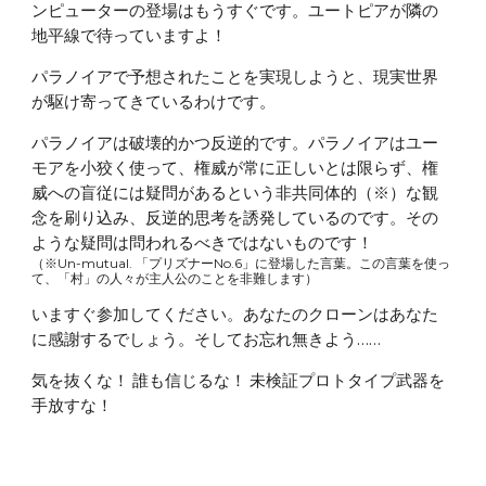
ンピューターの登場はもうすぐです。ユートピアが隣の
地平線で待っていますよ！
パラノイアで予想されたことを実現しようと、現実世界
が駆け寄ってきているわけです。
パラノイアは破壊的かつ反逆的です。パラノイアはユー
モアを小狡く使って、権威が常に正しいとは限らず、権
威への盲従には疑問があるという非共同体的（※）な観
念を刷り込み、反逆的思考を誘発しているのです。その
ような疑問は問われるべきではないものです！
（※Un-mutual. 「プリズナーNo.6」に登場した言葉。この言葉を使っ
て、「村」の人々が主人公のことを非難します）
いますぐ参加してください。あなたのクローンはあなた
に感謝するでしょう。そしてお忘れ無きよう……
気を抜くな！ 誰も信じるな！ 未検証プロトタイプ武器を
手放すな！