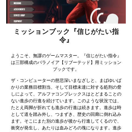
ミッションブック『信じがたい指
令』
ようこそ、無謬のゲームマスター。『信じがたい指令』
は三部構成のパラノイア【リブーテッド】用ミッション
ブックです。
ザ・コンピューターの慈悲深いまなざしと、まばゆいば
かりの業務目標割当、そして目標未達に対する処刑の脅
しによって、アルファコンプレックスはとどまることの
ない進歩の行進を続けています。このような状況では、
たとえ両脚が折れても進歩の行進は続きます。進歩は時
として道を踏み外し、つまずき、歴史の回廊に倒れ込み
ます。そこにまた別の進歩が後から行進してくるので、
衝突が発生し、あたりは血みどろの塊になります。進歩