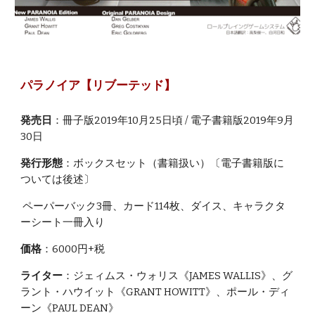
パラノイア【リブーテッド】
発売日
：冊子版2019年10月25日頃 / 電子書籍版2019年9月
30日
発行形態
：ボックスセット（書籍扱い）〔電子書籍版に
ついては後述〕
ペーパーバック3冊、カード114枚、ダイス、キャラクタ
ーシート一冊入り
価格
：6000円+税
ライター
：ジェィムス・ウォリス《JAMES WALLIS》、グ
ラント・ハウイット《GRANT HOWITT》、ポール・ディ
ーン《PAUL DEAN》