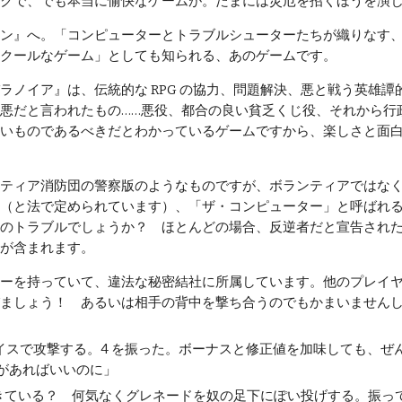
クで、でも本当に愉快なゲームが。たまには災厄を招くほうを演
ン』へ。「コンピューターとトラブルシューターたちが織りなす、
クールなゲーム」としても知られる、あのゲームです。
ノイア』は、伝統的な RPG の協力、問題解決、悪と戦う英雄譚
悪だと言われたもの……悪役、都合の良い貧乏くじ役、それから行
いものであるべきだとわかっているゲームですから、楽しさと面
ティア消防団の警察版のようなものですが、ボランティアではなく
（と法で定められています）、「ザ・コンピューター」と呼ばれる 
のトラブルでしょうか？ ほとんどの場合、反逆者だと宣告され
が含まれます。
ーを持っていて、違法な秘密結社に所属しています。他のプレイヤ
ましょう！ あるいは相手の背中を撃ち合うのでもかまいません
メイスで攻撃する。4 を振った。ボーナスと修正値を加味しても、
 があればいいのに」
きている？ 何気なくグレネードを奴の足下にぽい投げする。振っ