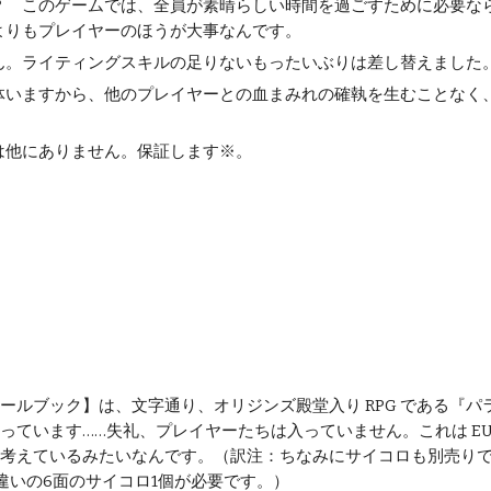
？ このゲームでは、全員が素晴らしい時間を過ごすために必要な
ルよりもプレイヤーのほうが大事なんです。
ん。ライティングスキルの足りないもったいぶりは差し替えました
 体いますから、他のプレイヤーとの血まみれの確執を生むことな
は他にありません。保証します※。
ールブック】は、文字通り、オリジンズ殿堂入り RPG である『
っています……失礼、プレイヤーたちは入っていません。これは E
考えているみたいなんです。（訳注：ちなみにサイコロも別売り
違いの6面のサイコロ1個が必要です。）