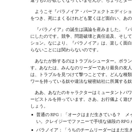
違うものが欲しくなっていませんか、ちょっとダー
ようこそ『パラノイア・パーフェクトエディショ
をつき、死にまくるけれども驚くほど面白い、あの
『パラノイア』の誕生は議論を産みました。『パラ
にしたのです。競争、問題破壊と責任追及、そして
ション。なにより、『パラノイア』は、楽しく面白
らないことには関わらないのです。
あなたが扮するのはトラブルシューター。ボラン
す。あなたは、みんなのリーダーであり最良の友人
は、トラブルを見つけて撃つことです。どんな種類
ワーを持っている奴や違法な秘密結社に所属する奴
ああ、あなたのキャラクターはミュータントパワ
ーピストルを持っています。さあ、お行儀よく遊び
しょう。
普通の RPG：「オークはまだ生きている？ 
い。クレイジーでファニーで手頃な値段の RPG
パラノイア：「うちのチームリーダーはまだ生