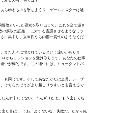
じてみるのも一興では？
あらゆるものを撃ちまくり、ゲームマスターは嘘
的冒険といった要素を取り出して、これを全て逆さ
政の腐敗の証拠……に対する当惑させるようなミッ
白さに集中し、妥当性やら内部一貫性のようなくだ
、また人々に憎まれているという違いがありま
AI からミッションを受け取ります。あなたの仕事
た連中が標的です。この連中には、ミュータントパ
ーも同じです。そしてあなたがたは全員、レーザ
し、そちらのほうがより起こりやすいとも言えるで
ぜんぜん命中してない。うんざりだよ。もう楽しくな
て出た目は……うわ、よくないな。失敗だ、だから俺