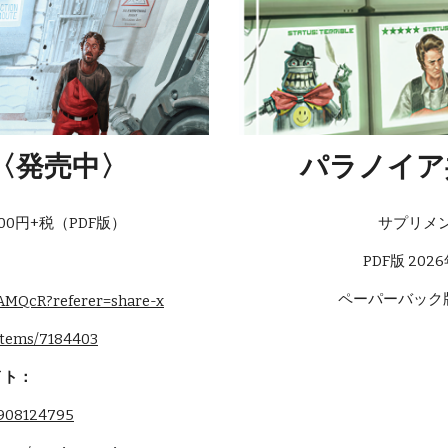
〈発売中〉
パラノイア
00円+税（PDF版）
サプリメ
PDF版 20
ペーパーバック版 
KAMQcR?referer=share-x
items/7184403
イト：
4908124795