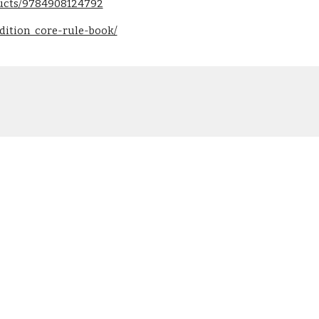
ducts/9784908124792
edition_core-rule-book/