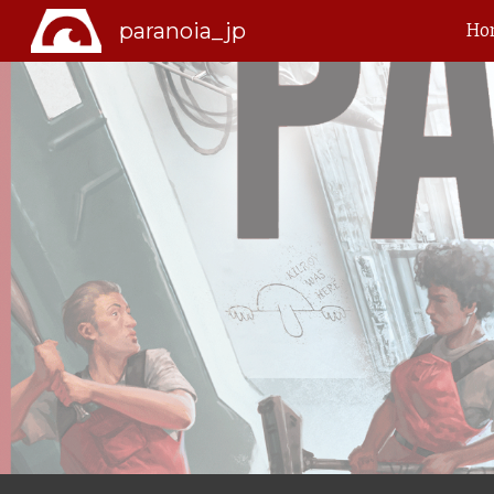
paranoia_jp
Ho
Sk