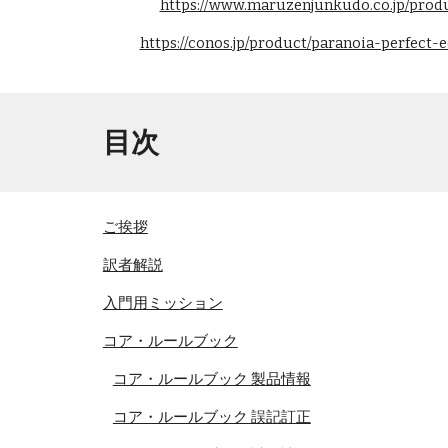
https://www.maruzenjunkudo.co.jp/pro
https://conos.jp/product/paranoia-perfect-
目次
ご挨拶
訳者解説
入門用ミッション
コア・ルールブック
コア・ルールブック 製品情報
コア・ルールブック 誤記訂正