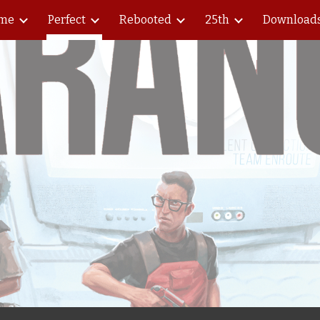
me
Perfect
Rebooted
25th
Download
ip to main content
Skip to navigat