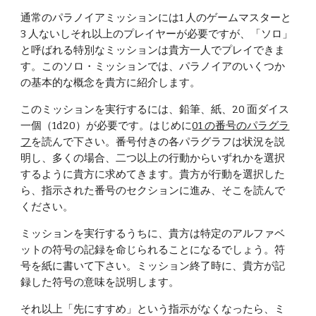
通常のパラノイアミッションには1 人のゲームマスターと
3 人ないしそれ以上のプレイヤーが必要ですが、「ソロ」
と呼ばれる特別なミッションは貴方一人でプレイできま
す。このソロ・ミッションでは、パラノイアのいくつか
の基本的な概念を貴方に紹介します。
このミッションを実行するには、鉛筆、紙、20 面ダイス
一個（1d20）が必要です。はじめに
01 の番号のパラグラ
フ
を読んで下さい。番号付きの各パラグラフは状況を説
明し、多くの場合、二つ以上の行動からいずれかを選択
するように貴方に求めてきます。貴方が行動を選択した
ら、指示された番号のセクションに進み、そこを読んで
ください。
ミッションを実行するうちに、貴方は特定のアルファベ
ットの符号の記録を命じられることになるでしょう。符
号を紙に書いて下さい。ミッション終了時に、貴方が記
録した符号の意味を説明します。
それ以上「先にすすめ」という指示がなくなったら、ミ